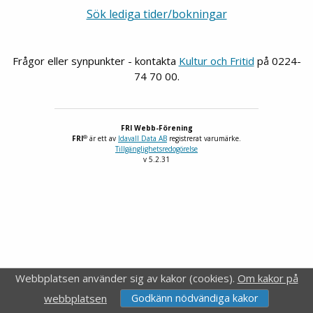
Sök lediga tider/bokningar
Frågor eller synpunkter - kontakta
Kultur och Fritid
på 0224-
74 70 00.
FRI Webb-Förening
®
FRI
är ett av
Idavall Data AB
registrerat varumärke.
Tillgänglighetsredogörelse
v 5.2.31
Webbplatsen använder sig av kakor (cookies).
Om kakor på
webbplatsen
Godkänn nödvändiga kakor