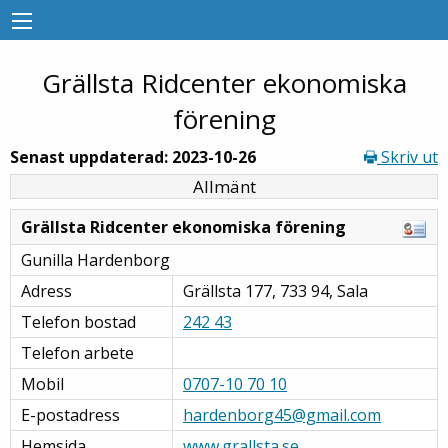
Grällsta Ridcenter ekonomiska
förening
Senast uppdaterad: 2023-10-26
Skriv ut
Allmänt
Grällsta Ridcenter ekonomiska förening
Gunilla Hardenborg
Adress
Grällsta 177, 733 94, Sala
Telefon bostad
242 43
Telefon arbete
Mobil
0707-10 70 10
E-postadress
hardenborg45@gmail.com
Hemsida
www.grallsta.se