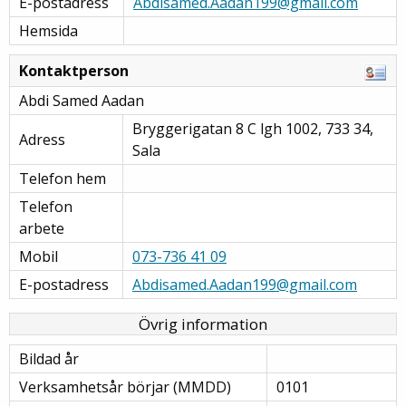
E-postadress
Abdisamed.Aadan199@gmail.com
Hemsida
Kontaktperson
Abdi Samed Aadan
Bryggerigatan 8 C lgh 1002, 733 34,
Adress
Sala
Telefon hem
Telefon
arbete
Mobil
073-736 41 09
E-postadress
Abdisamed.Aadan199@gmail.com
Övrig information
Bildad år
Verksamhetsår börjar (MMDD)
0101